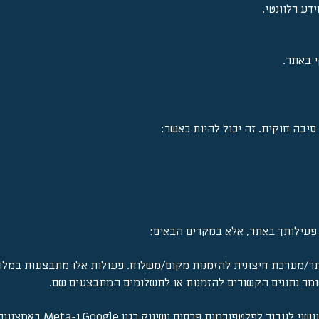
דע רלוונטי.
י באתר.
יבה חוקית. זה יכול להיות כאשר:
פעילותך באתר, אלא במקרים הבאים:
ר/מערכת חיצונית להזמנות מקום/משלוח. פעולות אלו מתבצעות במלואן
שומר נתונים הקשורים להזמנות או לתשלומים המתבצעים שם.
ום ושיווק כגון Google ו-Meta באמצעות cookies או פיקסלים.