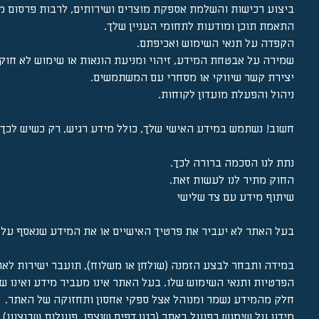
ביצוע רכישות והשלמת אספקת מוצרים ושירותים, לרבות פרסום מי
התאמת תוכן ומודעות לתחומי העניין שלך.
הקפדה על תנאי השימוש ואכיפתם.
שמירה על אבטחת המידע, זיהוי ומניעת הונאות או שימוש לא חוק
יצירת קשר שיווקי או מסחרי עם המשתמשים.
ניהול והפעלת מועדון לקוחות.
חשוב! נשתמש במידע האישי שלך, כולל מידע רגיש, רק כשיש לכך ס
נתת לנו הסכמה ברורה לכך.
החוק מתיר לנו לעשות זאת.
שיתוף מידע עם צד שלישי
בעל האתר לא יעביר את פרטיך האישיים או את המידע שנאסף על 
במידה ותבחר לבצע הזמנה (שולחן או משלוח), תועבר ישירות לאת
הפרטיות ותנאי השימוש שלו. בעל האתר אינו מעביר מידע ואינו 
חלק מהמידע נשמר ומנוהל אצל ספקי אחסון ותחזוקה של האתר.
מידע על שימוש בפועל באתר (כגון דפים שנצפו, פעולות שבוצעו) עשוי לעבור לפלטפורמות פרס