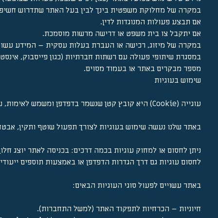
במקרה של מחלוקת משפטית בינך לבין בעל האתר שתדרוש חשיפת
אם תבצע פעולות המנוגדות לדין.
אם יתקבל צו בית משפט או דרישה מרשות מוסמכת.
במקרה של מיזוג, רכישה או העברת בעלות עסקית – המידע עשוי לע
במסגרת שיתופי פעולה עם רשתות חברתיות (כגון פייסבוק, אינסטגר
מספר מבקרים באתר או בעמוד מסוים.
שימוש בעוגיות
עוגייה (Cookie) היא קובץ קטן שנשמר בדפדפן ומשמש לאימות, שמירת העדפות, איסוף נתוני שימוש וסטטיסטיקות.
באתר שלנו נעשה שימוש בעוגיות לצורך תפעול שוטף ותקין, אבטח
לחסום עוגיות גם דרך הגדרות הדפדפן או באמצעות תוספים ייעודיי
באתר עשויים לפעול סוגי העוגיות הבאים:
חיוניות – הכרחיות לתפקוד האתר (למשל התחברות).